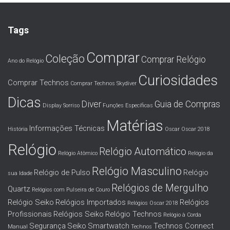
Tags
Comprar
Coleção
Comprar Relógio
Ano do Relógio
Curiosidades
Comprar Technos
Comprar Technos Skydiver
Dicas
Diver
Guia de Compras
Display Sorriso
Funções Específicas
Matérias
Informações Técnicas
História
Oscar
Oscar 2018
Relógio
Relógio Automático
Relógio Atômico
Relógio da
Relógio Masculino
Relógio de Pulso
Relógio
sua Idade
Relógios de Mergulho
Quartz
Relógios com Pulseira de Couro
Relógio Seiko
Relógios Importados
Relógios
Relógios Oscar 2018
Profissionais
Relógios Seiko
Relógio Technos
Relógio à Corda
Segurança
Seiko
Smartwatch
Technos Connect
Manual
Technos