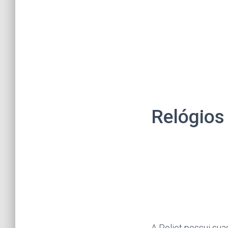
Relógios
A Poljot possui sua