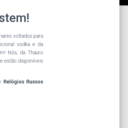
istem!
hares voltados para
icional vodka e da
im! Nós, da Thauro
e estão disponíveis
de
Relógios Russos