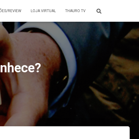
ÕES/REVIEW
LOJA VIRTUAL
THAURO TV
onhece?