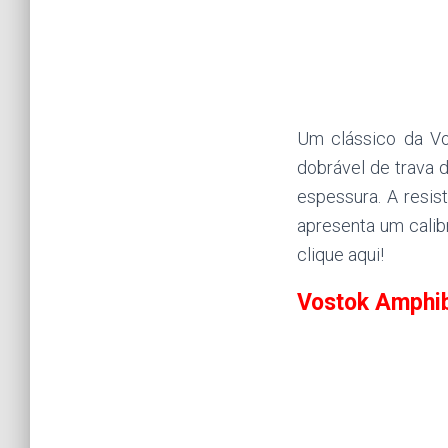
Um clássico da Vo
dobrável de trava 
espessura. A resi
apresenta um calib
clique aqui!
Vostok Amphi