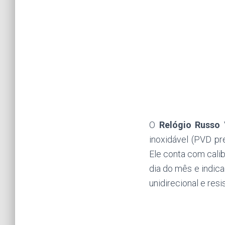
O
Relógio Russo
inoxidável (PVD pr
Ele conta com cali
dia do mês e indicad
unidirecional e res