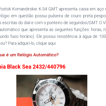
Vostok Komandirskie K-34 GMT apresenta caixa em aço i
elógio em questão possui pulseira de couro preta pesp
escritas do dial e com o ponteiro de segundos/GMT. O 
automático que apresenta as seguintes funções: horas, 
ndo fuso horário). Ele possui resistência à água de 10
tou? Para adquirí-lo, clique aqui.
ue é um Relógio Automático?
ia Black Sea 2432/440796