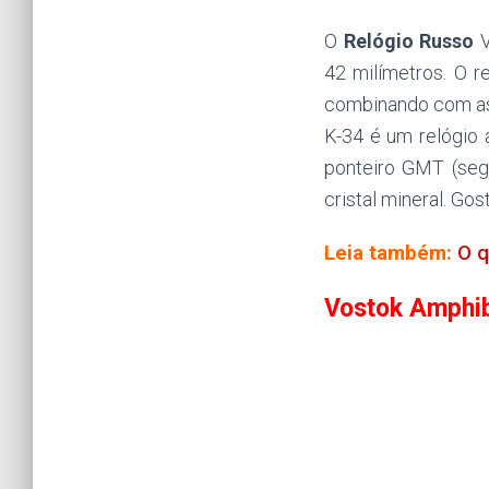
O
Relógio Russo
42 milímetros. O r
combinando com as 
K-34 é um relógio 
ponteiro GMT (segu
cristal mineral. Gos
Leia também:
O q
Vostok Amphib