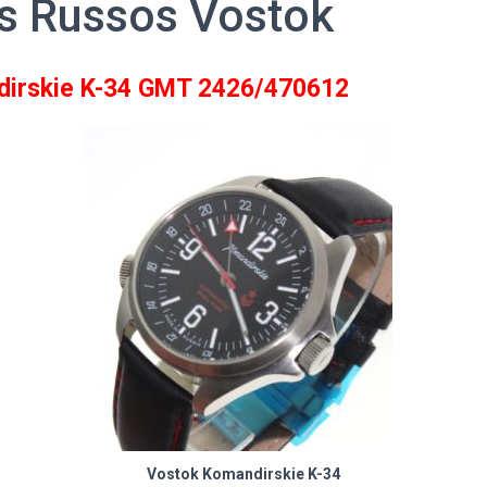
s Russos Vostok
dirskie K-34 GMT 2426/470612
Vostok Komandirskie K-34